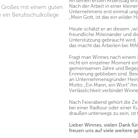
An seinen ersten Arbeitstag er
Nach der Arbeit in einer klein
 Großes mit einem guten
Unternehmens erst einmal ung
e ein Berufsschulkollege
„Mein Gott, ist das ein wilder H
Heute schätzt er an diesem „wi
freundliche Miteinander und di
Unterstützung gebraucht wird, 
das macht das Arbeiten bei MA
Fragt man Winnes nach einem b
nicht ein einzelner Moment ein.
gemeinsamen Jahre und Begeg
Erinnerung geblieben sind. Bes
an Unternehmensgründer Heinr
Motto „Ein Mann, ein Wort“ ihn 
Verlässlichkeit verbindet Winne
Nach Feierabend gehört die Zei
bei einer Radtour oder einer 
draußen unterwegs zu sein, ist 
Lieber Winnes, vielen Dank für
freuen uns auf viele weitere 