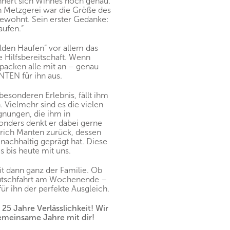
innert sich Winnes noch genau.
en Metzgerei war die Größe des
ewohnt. Sein erster Gedanke:
aufen.“
lden Haufen“ vor allem das
e Hilfsbereitschaft. Wenn
packen alle mit an – genau
NTEN für ihn aus.
esonderen Erlebnis, fällt ihm
 Vielmehr sind es die vielen
nungen, die ihm in
onders denkt er dabei gerne
ich Manten zurück, dessen
nachhaltig geprägt hat. Diese
s bis heute mit uns.
t dann ganz der Familie. Ob
Kutschfahrt am Wochenende –
für ihn der perfekte Ausgleich.
 25 Jahre Verlässlichkeit! Wir
gemeinsame Jahre mit dir!