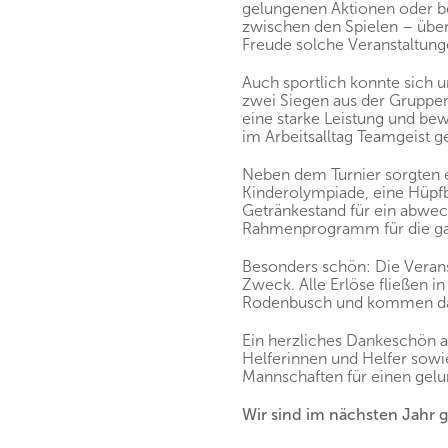
gelungenen Aktionen oder b
zwischen den Spielen – übera
Freude solche Veranstaltun
Auch sportlich konnte sich u
zwei Siegen aus der Gruppe
eine starke Leistung und bew
im Arbeitsalltag Teamgeist gef
Neben dem Turnier sorgten 
Kinderolympiade, eine Hüpfb
Getränkestand für ein abwe
Rahmenprogramm für die ga
Besonders schön: Die Verans
Zweck. Alle Erlöse fließen i
Rodenbusch und kommen dam
Ein herzliches Dankeschön an
Helferinnen und Helfer sowi
Mannschaften für einen gel
Wir sind im nächsten Jahr 