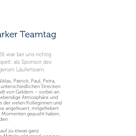
arker Teamtag
6 war bei uns richtig
pelt: als Sponsor des
genen Läuferteam.
klas, Patrick, Paul, Petra,
 unterschiedlichen Strecken
adt von Geldern – vorbei an
 lebendige Atmosphäre und
 der vielen Kolleginnen und
ke angefeuert, mitgefiebert
en Momenten gepusht haben,
rden.
Lauf zu etwas ganz