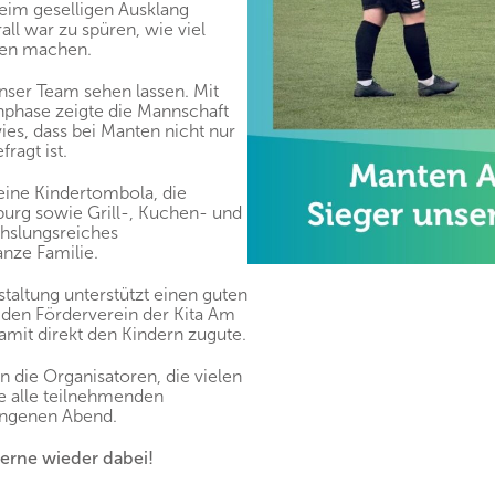
eim geselligen Ausklang
ll war zu spüren, wie viel
gen machen.
nser Team sehen lassen. Mit
nphase zeigte die Mannschaft
ies, dass bei Manten nicht nur
ragt ist.
eine Kindertombola, die
urg sowie Grill-, Kuchen- und
chslungsreiches
nze Familie.
taltung unterstützt einen guten
n den Förderverein der Kita Am
it direkt den Kindern zugute.
 die Organisatoren, die vielen
e alle teilnehmenden
ungenen Abend.
gerne wieder dabei!