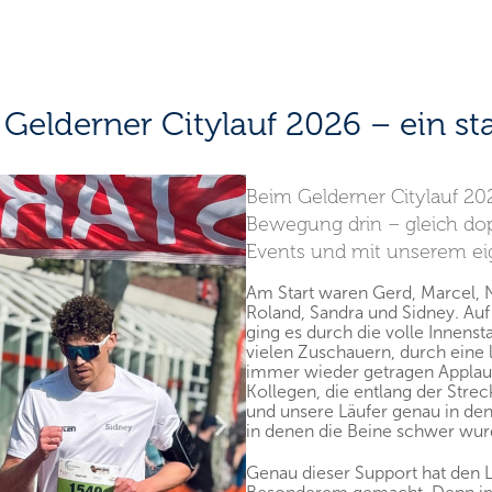
Gelderner Citylauf 2026 – ein st
Beim Gelderner Citylauf 202
Bewegung drin – gleich dop
Events und mit unserem ei
Am Start waren Gerd, Marcel, Ni
Roland, Sandra und Sidney. Auf
ging es durch die volle Innenst
vielen Zuschauern, durch eine
immer wieder getragen Applaus
Kollegen, die entlang der Strec
und unsere Läufer genau in d
in denen die Beine schwer wu
Genau dieser Support hat den 